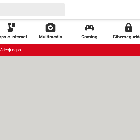
ps e Internet
Multimedia
Gaming
Cibersegurid
Videojuegos