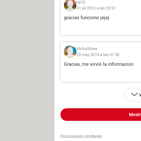
hp12
31 jul 2012 a las 20:31
gracias funciono jejej
VictorStone
29 may 2014 a las 07:38
Gracias, me sirvió la informacion
Mostr
Discusiones similares