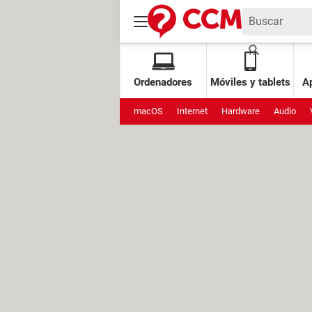
Ordenadores
Móviles y tablets
Ap
macOS
Internet
Hardware
Audio