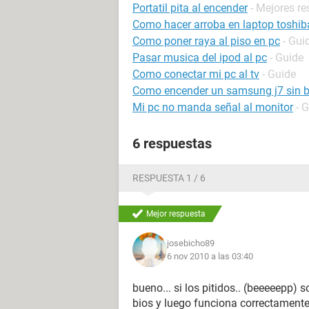
Portatil pita al encender
- Mejores r
Como hacer arroba en laptop toshib
Como poner raya al piso en pc
- Gui
Pasar musica del ipod al pc
- Guide
Como conectar mi pc al tv
- Guide
Como encender un samsung j7 sin b
Mi pc no manda señal al monitor
- 
6 respuestas
RESPUESTA 1 / 6
Mejor respuesta
josebicho89
6 nov 2010 a las 03:40
bueno... si los pitidos.. (beeeeepp) 
bios y luego funciona correctamente