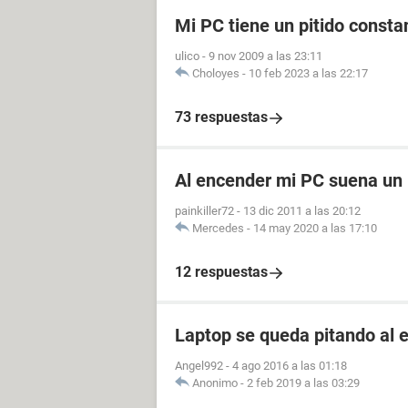
Mi PC tiene un pitido consta
ulico
-
9 nov 2009 a las 23:11
Choloyes
-
10 feb 2023 a las 22:17
73 respuestas
Al encender mi PC suena un p
painkiller72
-
13 dic 2011 a las 20:12
Mercedes
-
14 may 2020 a las 17:10
12 respuestas
Laptop se queda pitando al 
Angel992
-
4 ago 2016 a las 01:18
Anonimo
-
2 feb 2019 a las 03:29