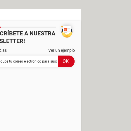
SCRÍBETE A NUESTRA
SLETTER!
cias
Ver un ejemplo