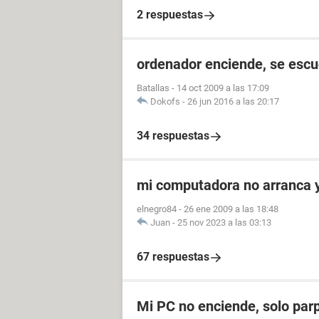
2 respuestas
ordenador enciende, se escuc
Batallas
-
14 oct 2009 a las 17:09
Dokofs
-
26 jun 2016 a las 20:17
34 respuestas
mi computadora no arranca y
elnegro84
-
26 ene 2009 a las 18:48
Juan
-
25 nov 2023 a las 03:13
67 respuestas
Mi PC no enciende, solo par