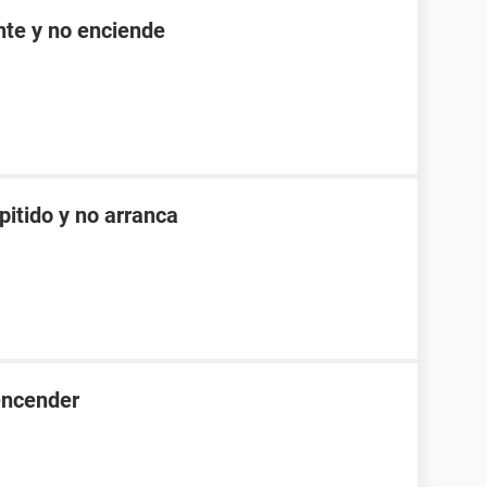
nte y no enciende
itido y no arranca
encender