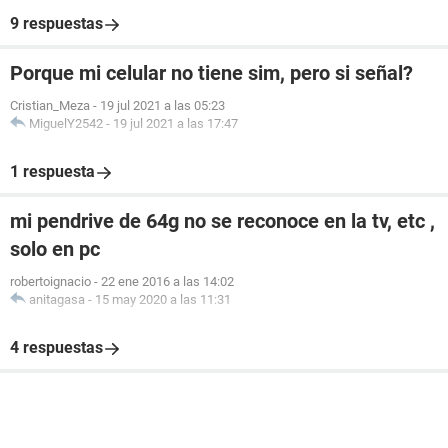
9 respuestas
Porque mi celular no tiene sim, pero si señal?
Cristian_Meza
-
19 jul 2021 a las 05:23
MiguelY2542
-
19 jul 2021 a las 17:47
1 respuesta
mi pendrive de 64g no se reconoce en la tv, etc ,
solo en pc
robertoignacio
-
22 ene 2016 a las 14:02
anitagasa
-
15 may 2020 a las 11:31
4 respuestas