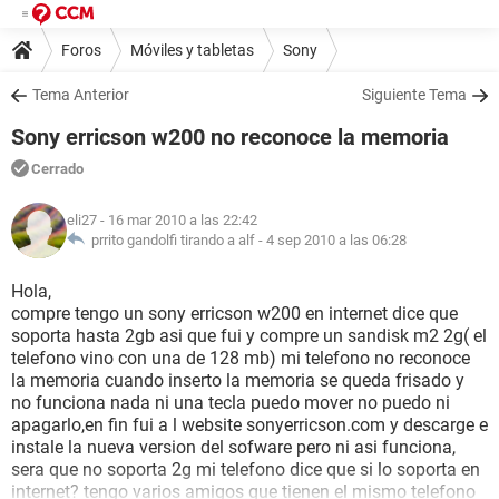
Foros
Móviles y tabletas
Sony
Tema Anterior
Siguiente Tema
Sony erricson w200 no reconoce la memoria
Cerrado
eli27
- 16 mar 2010 a las 22:42
prrito gandolfi tirando a alf -
4 sep 2010 a las 06:28
Hola,
compre tengo un sony erricson w200 en internet dice que
soporta hasta 2gb asi que fui y compre un sandisk m2 2g( el
telefono vino con una de 128 mb) mi telefono no reconoce
la memoria cuando inserto la memoria se queda frisado y
no funciona nada ni una tecla puedo mover no puedo ni
apagarlo,en fin fui a l website sonyerricson.com y descarge e
instale la nueva version del sofware pero ni asi funciona,
sera que no soporta 2g mi telefono dice que si lo soporta en
internet? tengo varios amigos que tienen el mismo telefono