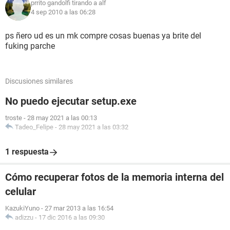
prrito gandolfi tirando a alf
4 sep 2010 a las 06:28
ps ñero ud es un mk compre cosas buenas ya brite del
fuking parche
Discusiones similares
No puedo ejecutar setup.exe
troste
-
28 may 2021 a las 00:13
Tadeo_Felipe
-
28 may 2021 a las 03:32
1 respuesta
Cómo recuperar fotos de la memoria interna del
celular
KazukiYuno
-
27 mar 2013 a las 16:54
adizzu
-
17 dic 2016 a las 09:30