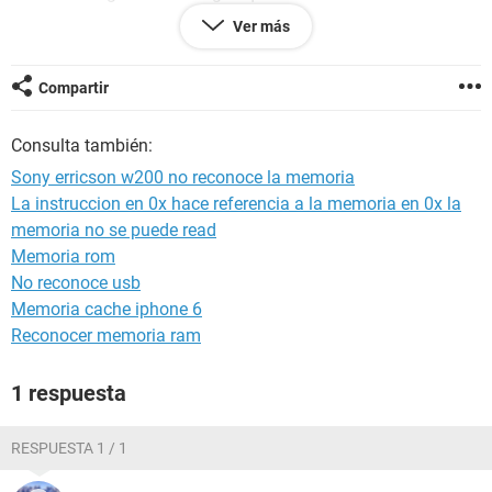
con 2g y les funciona, sera que la memoria no sirve?
Ver más
agradeceria cualquier comentario o ayuda lo mas pronto
posible siento que me estafaron
Compartir
Consulta también:
Sony erricson w200 no reconoce la memoria
La instruccion en 0x hace referencia a la memoria en 0x la
memoria no se puede read
Memoria rom
No reconoce usb
Memoria cache iphone 6
Reconocer memoria ram
1 respuesta
RESPUESTA 1 / 1