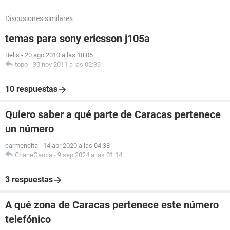
Discusiones similares
temas para sony ericsson j105a
Belis
-
20 ago 2010 a las 18:05
topo
-
30 nov 2011 a las 02:39
10 respuestas
Quiero saber a qué parte de Caracas pertenece
un número
carmencita
-
14 abr 2020 a las 04:38
ChaneGarcia
-
9 sep 2024 a las 01:14
3 respuestas
A qué zona de Caracas pertenece este número
telefónico