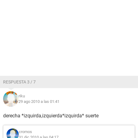
RESPUESTA 3 / 7
riku
29 ago 2010 a las 01:41
derecha *izquirda,izquierda*izquirda* suerte
cromos
31 dic 2010 a las 04:17