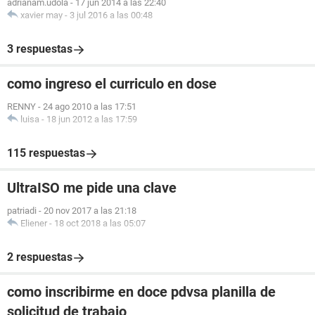
adrianam.udola
-
17 jun 2014 a las 22:40
xavier may
-
3 jul 2016 a las 00:48
3 respuestas
como ingreso el curriculo en dose
RENNY
-
24 ago 2010 a las 17:51
luisa
-
18 jun 2012 a las 17:59
115 respuestas
UltraISO me pide una clave
patriadi
-
20 nov 2017 a las 21:18
Eliener
-
18 oct 2018 a las 05:07
2 respuestas
como inscribirme en doce pdvsa planilla de
solicitud de trabajo