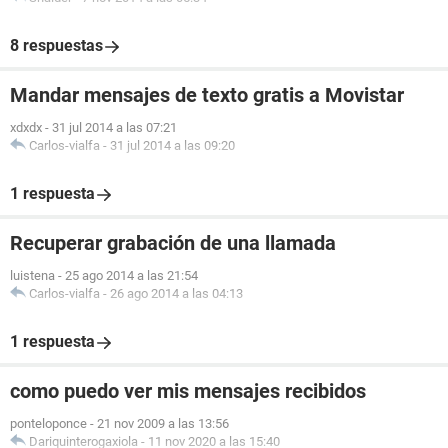
8 respuestas
Mandar mensajes de texto gratis a Movistar
xdxdx
-
31 jul 2014 a las 07:21
Carlos-vialfa
-
31 jul 2014 a las 09:20
1 respuesta
Recuperar grabación de una llamada
luistena
-
25 ago 2014 a las 21:54
Carlos-vialfa
-
26 ago 2014 a las 04:13
1 respuesta
como puedo ver mis mensajes recibidos
ponteloponce
-
21 nov 2009 a las 13:56
Dariquinterogaxiola
-
11 nov 2020 a las 15:40