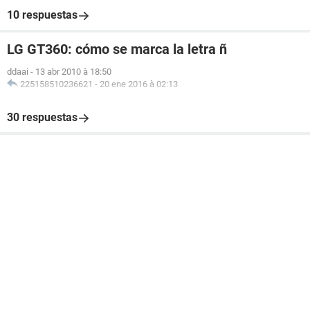
10 respuestas
LG GT360: cómo se marca la letra ñ
ddaai
-
13 abr 2010 à 18:50
225158510236621
-
20 ene 2016 à 02:13
30 respuestas