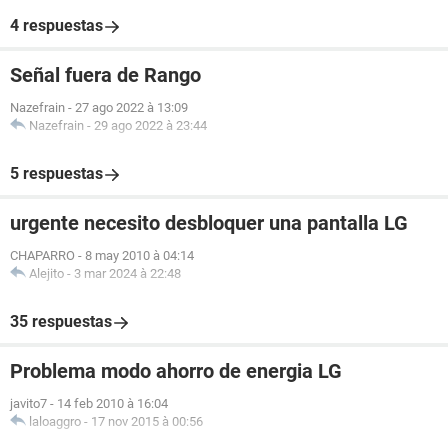
4 respuestas
Señal fuera de Rango
Nazefrain
-
27 ago 2022 à 13:09
Nazefrain
-
29 ago 2022 à 23:44
5 respuestas
urgente necesito desbloquer una pantalla LG
CHAPARRO
-
8 may 2010 à 04:14
Alejito
-
3 mar 2024 à 22:48
35 respuestas
Problema modo ahorro de energia LG
javito7
-
14 feb 2010 à 16:04
laloaggro
-
17 nov 2015 à 00:56