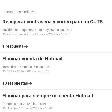
Discusiones similares
Recuperar contraseña y correo para mi CUTS
daviddariosotoquinonez
-
18 may 2020 a las 05:17
carloslopezjurado
-
19 may 2020 a las 15:57
1 respuesta
Eliminar cuenta de Hotmail
16mairim
-
14 ene 2015 a las 22:48
1212
-
18 feb 2017 a las 05:20
13 respuestas
Eliminar para siempre mi cuenta Hotmail
franco
-
6 mar 2012 a las 15:49
Juanje
-
12 mar 2020 a las 15:48