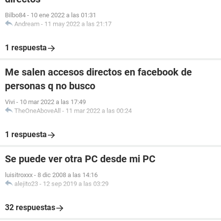
Bilbo84
-
10 ene 2022 a las 01:31
Andream
-
11 may 2022 a las 21:17
1 respuesta
Me salen accesos directos en facebook de
personas q no busco
Vivi
-
10 mar 2022 a las 17:49
TheOneAboveAll
-
11 mar 2022 a las 00:24
1 respuesta
Se puede ver otra PC desde mi PC
luisitroxxx
-
8 dic 2008 a las 14:16
alejito23
-
12 sep 2019 a las 03:29
32 respuestas