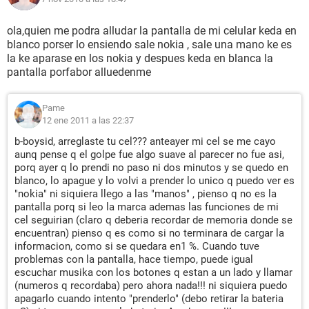
ola,quien me podra alludar la pantalla de mi celular keda en
blanco porser lo ensiendo sale nokia , sale una mano ke es
la ke aparase en los nokia y despues keda en blanca la
pantalla porfabor alluedenme
Pame
12 ene 2011 a las 22:37
b-boysid, arreglaste tu cel??? anteayer mi cel se me cayo
aunq pense q el golpe fue algo suave al parecer no fue asi,
porq ayer q lo prendi no paso ni dos minutos y se quedo en
blanco, lo apague y lo volvi a prender lo unico q puedo ver es
"nokia" ni siquiera llego a las "manos" , pienso q no es la
pantalla porq si leo la marca ademas las funciones de mi
cel seguirian (claro q deberia recordar de memoria donde se
encuentran) pienso q es como si no terminara de cargar la
informacion, como si se quedara en1 %. Cuando tuve
problemas con la pantalla, hace tiempo, puede igual
escuchar musika con los botones q estan a un lado y llamar
(numeros q recordaba) pero ahora nada!!! ni siquiera puedo
apagarlo cuando intento "prenderlo" (debo retirar la bateria