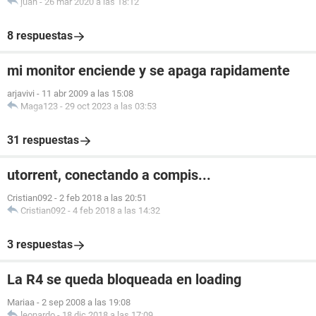
juan
-
26 mar 2020 a las 18:12
8 respuestas
mi monitor enciende y se apaga rapidamente
arjavivi
-
11 abr 2009 a las 15:08
Maga123
-
29 oct 2023 a las 03:53
31 respuestas
utorrent, conectando a compis...
Cristian092
-
2 feb 2018 a las 20:51
Cristian092
-
4 feb 2018 a las 14:32
3 respuestas
La R4 se queda bloqueada en loading
Mariaa
-
2 sep 2008 a las 19:08
leonardo
-
18 dic 2018 a las 17:09