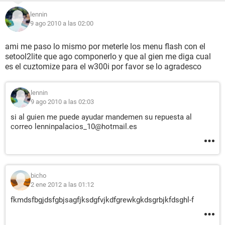
lennin
9 ago 2010 a las 02:00
ami me paso lo mismo por meterle los menu flash con el
setool2lite que ago componerlo y que al gien me diga cual
es el cuztomize para el w300i por favor se lo agradesco
lennin
9 ago 2010 a las 02:03
si al guien me puede ayudar mandemen su repuesta al
correo lenninpalacios_10@hotmail.es
bicho
2 ene 2012 a las 01:12
fkmdsfbgjdsfgbjsagfjksdgfvjkdfgrewkgkdsgrbjkfdsghl-f