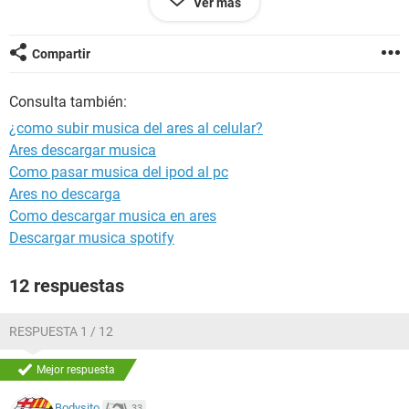
Ver más
BESOS A LOS QUE ME CONTESTAS A LOS QUE NO
PUDRANSE
Compartir
Y OTRO DATO EL VENDEDOR DEL CELULAR ME DIJO QUE
TENIA QUE BAJAR UN PROGRAMA DESDE LA PAGINA DE
Consulta también:
LG SI SABEN QUE HAY QUE DESCARGAR MEJOR
¿como subir musica del ares al celular?
Ares descargar musica
Como pasar musica del ipod al pc
Ares no descarga
Como descargar musica en ares
Descargar musica spotify
12 respuestas
RESPUESTA 1 / 12
Mejor respuesta
Bodysito
33