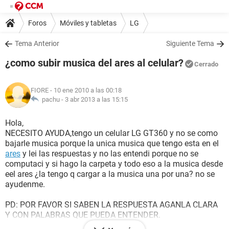
Foros
Móviles y tabletas
LG
Tema Anterior
Siguiente Tema
¿como subir musica del ares al celular?
Cerrado
FIORE
- 10 ene 2010 a las 00:18
pachu -
3 abr 2013 a las 15:15
Hola,
NECESITO AYUDA,tengo un celular LG GT360 y no se como
bajarle musica porque la unica musica que tengo esta en el
ares
y lei las respuestas y no las entendi porque no se
computaci y si hago la carpeta y todo eso a la musica desde
eel ares ¿la tengo q cargar a la musica una por una? no se
ayudenme.
PD: POR FAVOR SI SABEN LA RESPUESTA AGANLA CLARA
Y CON PALABRAS QUE PUEDA ENTENDER.