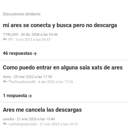
Discusiones similares
mi ares se conecta y busca pero no descarga
TYRLA55
-
30 dic 2008 a las 03:46
fff
-
3 oct 2013 a las 04:57
46 respuestas
Como puedo entrar en alguna sala xats de ares
Xeny
-
25 mar 2022 a las 17:59
TheOneAboveAll
-
4 abr 2022 a las 17:26
1 respuesta
Ares me cancela las descargas
sandra
-
21 ene 2020 a las 13:40
carloslopezjurado
-
21 ene 2020 a las 14:10