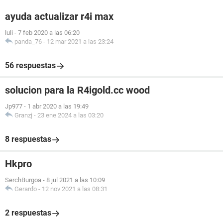
ayuda actualizar r4i max
luli
-
7 feb 2020 a las 06:20
panda_76
-
12 mar 2021 a las 23:24
56 respuestas
solucion para la R4igold.cc wood
Jp977
-
1 abr 2020 a las 19:49
Granzj
-
23 ene 2024 a las 03:20
8 respuestas
Hkpro
SerchBurgoa
-
8 jul 2021 a las 10:09
Gerardo
-
12 nov 2021 a las 08:31
2 respuestas