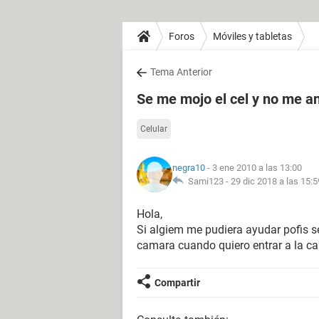
Foros
Móviles y tabletas
Tema Anterior
Se me mojo el cel y no me a
Celular
negra10
- 3 ene 2010 a las 13:00
Sami123 -
29 dic 2018 a las 15:5
Hola,
Si algiem me pudiera ayudar pofis s
camara cuando quiero entrar a la c
Compartir