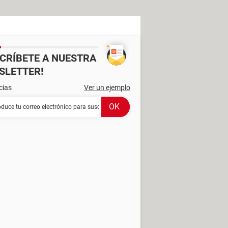
SCRÍBETE A NUESTRA
SLETTER!
cias
Ver un ejemplo