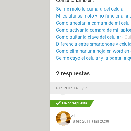
Consulta también:
Se me mojo la camara del celular
Mi celular se mojo y no funciona la
Como arreglar la camara de mi celul
Como activar la camara de mi lapto
Como quitar la clave del celular
- Gu
Diferencia entre smartphone y celula
Como eliminar una hoja en word en e
Se me cayo el celular y la pantalla 
2 respuestas
RESPUESTA 1 / 2
Mejor respuesta
wil
18 feb 2011 a las 20:38