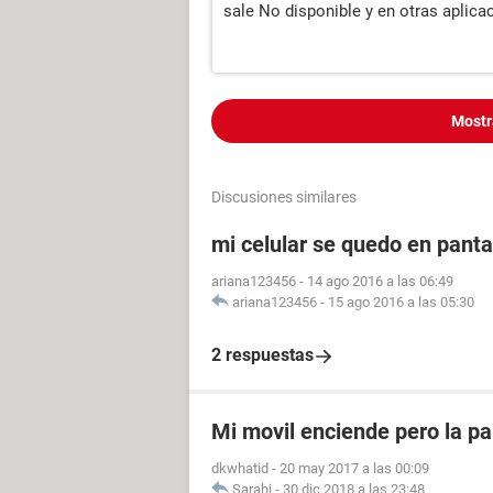
sale No disponible y en otras aplica
Mostr
Discusiones similares
mi celular se quedo en panta
ariana123456
-
14 ago 2016 a las 06:49
ariana123456
-
15 ago 2016 a las 05:30
2 respuestas
Mi movil enciende pero la pa
dkwhatid
-
20 may 2017 a las 00:09
Sarahi
-
30 dic 2018 a las 23:48