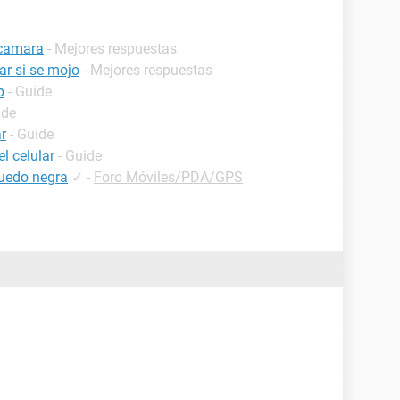
 camara
- Mejores respuestas
ar si se mojo
- Mejores respuestas
p
- Guide
ide
r
- Guide
l celular
- Guide
quedo negra
✓
-
Foro Móviles/PDA/GPS