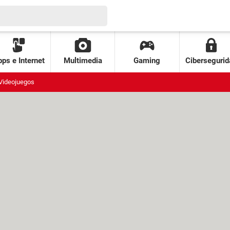
ps e Internet
Multimedia
Gaming
Cibersegurid
Videojuegos