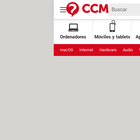
Ordenadores
Móviles y tablets
Ap
macOS
Internet
Hardware
Audio