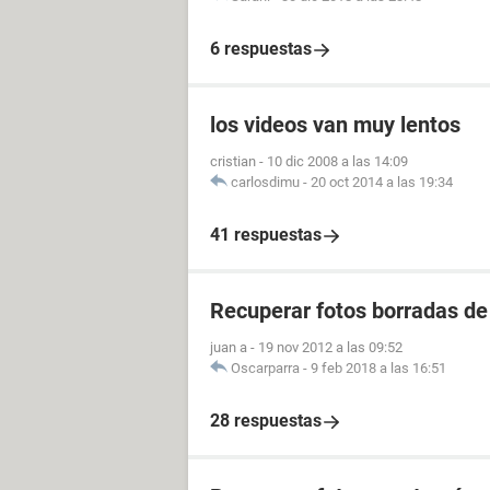
6 respuestas
los videos van muy lentos
cristian
-
10 dic 2008 a las 14:09
carlosdimu
-
20 oct 2014 a las 19:34
41 respuestas
Recuperar fotos borradas de
juan a
-
19 nov 2012 a las 09:52
Oscarparra
-
9 feb 2018 a las 16:51
28 respuestas