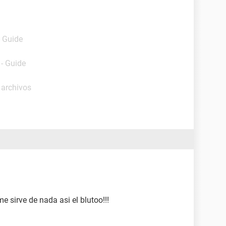
- Guide
- Guide
 archivos
e sirve de nada asi el blutoo!!!