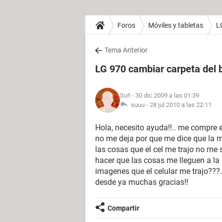
Foros
Móviles y tabletas
L
Tema Anterior
LG 970 cambiar carpeta del 
Su!!
- 30 dic 2009 a las 01:39
suuu -
28 jul 2010 a las 22:11
Hola, necesito ayuda!!.. me compre 
no me deja por que me dice que la m
las cosas que el cel me trajo no me s
hacer que las cosas me lleguen a la
imagenes que el celular me trajo???.
desde ya muchas gracias!!
Compartir