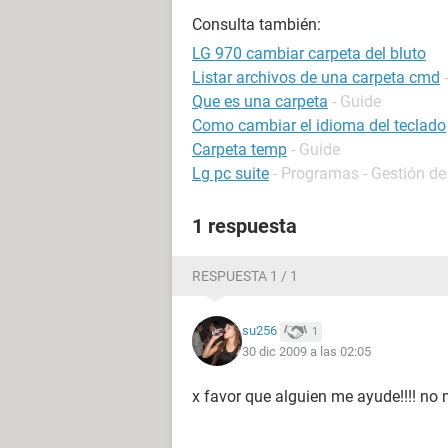
Consulta también:
LG 970 cambiar carpeta del bluto
Listar archivos de una carpeta cmd
Que es una carpeta
- Guide
Como cambiar el idioma del teclado
Carpeta temp
- Guide
Lg pc suite
- Programas - Gestión de
1 respuesta
RESPUESTA 1 / 1
su256
1
30 dic 2009 a las 02:05
x favor que alguien me ayude!!!! no m