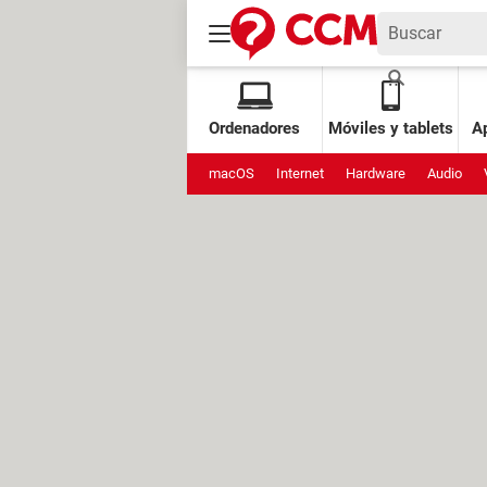
Ordenadores
Móviles y tablets
Ap
macOS
Internet
Hardware
Audio