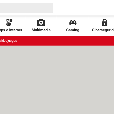
ps e Internet
Multimedia
Gaming
Cibersegurid
Videojuegos