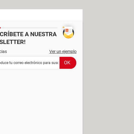
SCRÍBETE A NUESTRA
SLETTER!
cias
Ver un ejemplo