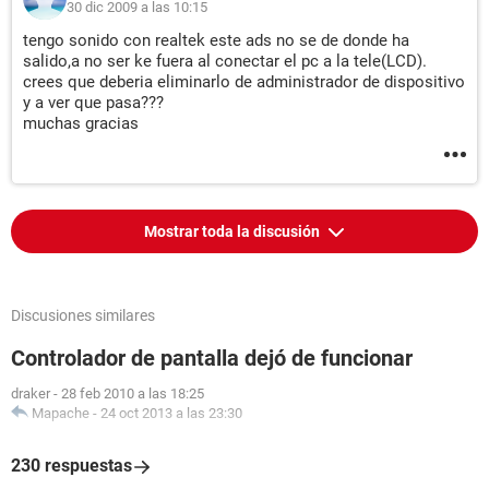
30 dic 2009 a las 10:15
Almacenamiento:
tengo sonido con realtek este ads no se de donde ha
Controlador IDE Controladora estándar PCI IDE de doble
salido,a no ser ke fuera al conectar el pc a la tele(LCD).
crees que deberia eliminarlo de administrador de dispositivo
canal
y a ver que pasa???
Controlador IDE NVIDIA nForce Serial ATA Controller
muchas gracias
Controlador de almacenamiento Iniciador iSCSI de Microsoft
Disco rígido Generic- Compact Flash USB Device
Disco rígido Generic- MS/MS-Pro USB Device
Disco rígido Generic- SD/MMC USB Device
Disco rígido Generic- SM/xD-Picture USB Device
Mostrar toda la discusión
Disco rígido ST350082 0AS SCSI Disk Device (500 GB, 7200
RPM, SATA-II)
Disco rígido ST350082 0AS SCSI Disk Device (500 GB, 7200
RPM, SATA-II)
Discusiones similares
Disco óptico Optiarc DVD RW AD-7200S SCSI CdRom Device
(DVD+R9:8x, DVD-R9:12x, DVD+RW:20x/8x, DVD-RW:20x/6x,
Controlador de pantalla dejó de funcionar
DVD-RAM:12x, DVD-ROM:16x, CD:48x/32x/48x
DVD+RW/DVD-RW/DVD-RAM)
draker
-
28 feb 2010 a las 18:25
Estado SMART de los discos rígidos OK
Mapache
-
24 oct 2013 a las 23:30
Particiones:
230 respuestas
C: (NTFS) [ TRIAL VERSION ]