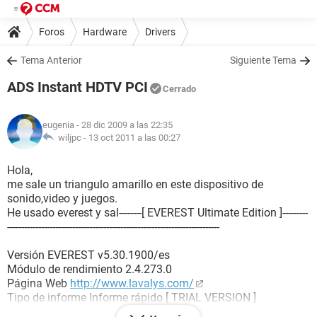
Foros
Hardware
Drivers
Tema Anterior
Siguiente Tema
ADS Instant HDTV PCI
Cerrado
eugenia
- 28 dic 2009 a las 22:35
wiljpc -
13 oct 2011 a las 00:27
Hola,
me sale un triangulo amarillo en este dispositivo de
sonido,video y juegos.
He usado everest y sal--------[ EVEREST Ultimate Edition ]---------
---------------------------------------------------------------------------
Versión EVEREST v5.30.1900/es
Módulo de rendimiento 2.4.273.0
Página Web
http://www.lavalys.com/
Tipo de informe Informe rápido [ TRIAL VERSION ]
Computadora USUARIO1