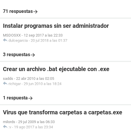
71 respuestas
Instalar programas sin ser administrador
MSDOSXX
-
12 sep 2017 a las 22:33
dulcegarcia
-
20 jul 2018 a las 01:37
3 respuestas
Crear un archivo .bat ejecutable con .exe
sadds
-
22 abr 2010 a las 02:05
richigar
-
29 jun 2010 a las 18:24
1 respuesta
Virus que transforma carpetas a carpetas.exe
milords
-
29 jul 2009 a las 06:33
:v
-
19 ago 2017 a las 23:34