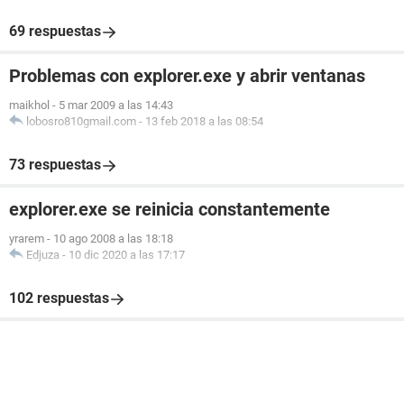
69 respuestas
Problemas con explorer.exe y abrir ventanas
maikhol
-
5 mar 2009 a las 14:43
lobosro810gmail.com
-
13 feb 2018 a las 08:54
73 respuestas
explorer.exe se reinicia constantemente
yrarem
-
10 ago 2008 a las 18:18
Edjuza
-
10 dic 2020 a las 17:17
102 respuestas