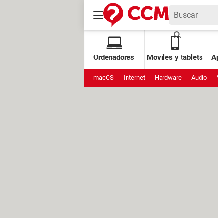
Ordenadores
Móviles y tablets
Ap
macOS
Internet
Hardware
Audio