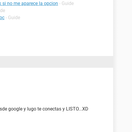
 si no me aparece la opcion
- Guide
ide
 pc
- Guide
sde google y lugo te conectas y LISTO...XD