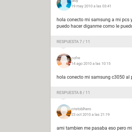
lady
19 may 2010 a las 03:41
hola conecto mi samsung a mi pcs y 
puedo hacer diganme como le puedo
RESPUESTA 7 / 11
cofre
14 ago 2010 a las 10:15
hola conecto mi samsung c3050 al p
RESPUESTA 8 / 11
cristoblhero
23 oct 2010 a las 21:19
ami tambien me pasaba eso pero mlo