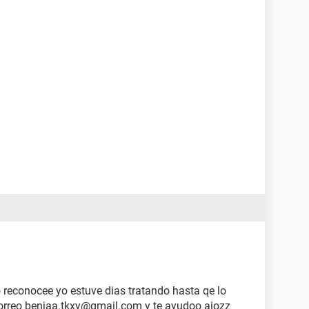
o reconocee yo estuve dias tratando hasta qe lo
correo benjaa.tkxy@gmail.com y te ayudoo aiozz