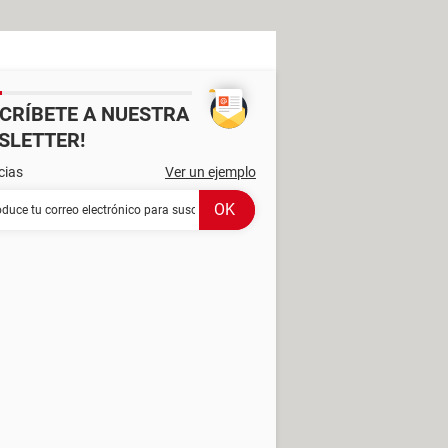
SCRÍBETE A NUESTRA
SLETTER!
cias
Ver un ejemplo