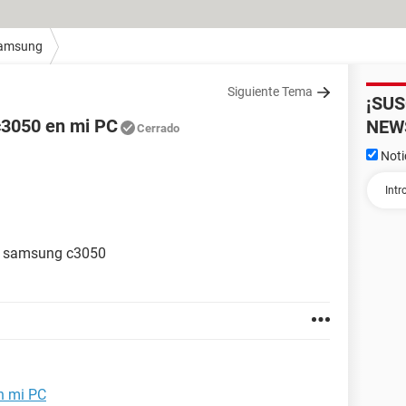
amsung
Siguiente Tema
¡SU
c3050 en mi PC
NEW
Cerrado
Noti
un samsung c3050
n mi PC