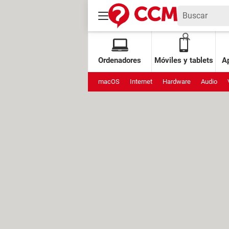
Ordenadores
Móviles y tablets
Ap
macOS
Internet
Hardware
Audio