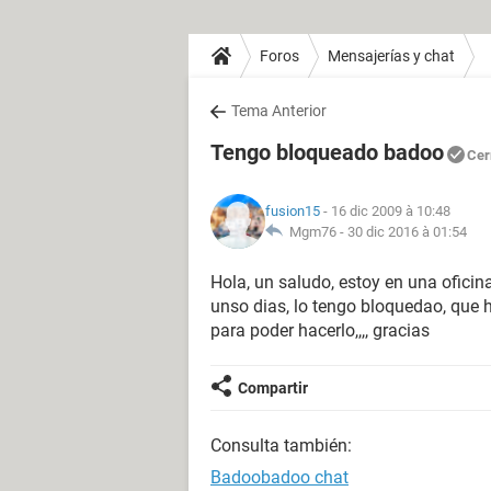
Foros
Mensajerías y chat
Tema Anterior
Tengo bloqueado badoo
Cer
fusion15
- 16 dic 2009 à 10:48
Mgm76 -
30 dic 2016 à 01:54
Hola, un saludo, estoy en una oficin
unso dias, lo tengo bloquedao, que h
para poder hacerlo,,,, gracias
Compartir
Consulta también:
Badoobadoo chat