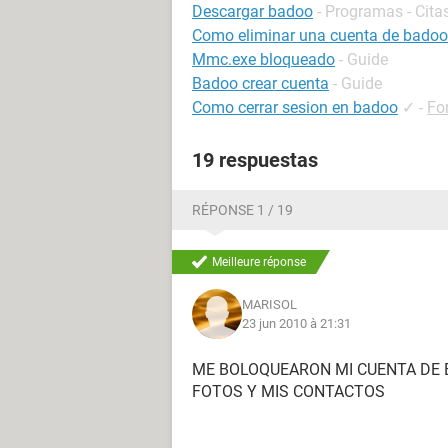
Descargar badoo
- Programas - Cita
Como eliminar una cuenta de badoo
Mmc.exe bloqueado
- Guide
Badoo crear cuenta
- Guide
Como cerrar sesion en badoo
✓
-
Fo
19 respuestas
RÉPONSE 1 / 19
Meilleure réponse
MARISOL
23 jun 2010 à 21:31
ME BOLOQUEARON MI CUENTA DE
FOTOS Y MIS CONTACTOS