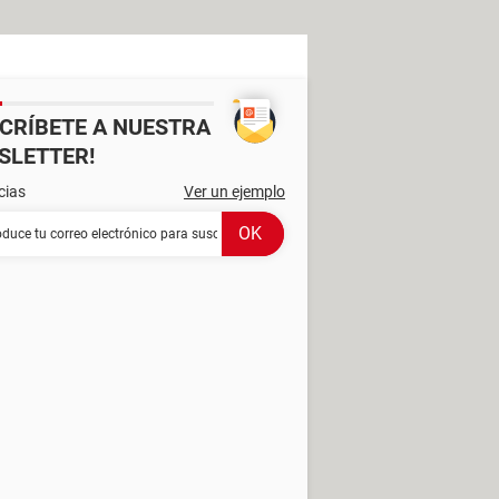
SCRÍBETE A NUESTRA
SLETTER!
cias
Ver un ejemplo