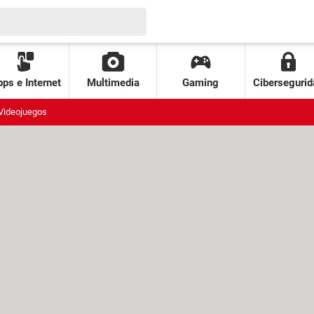
ps e Internet
Multimedia
Gaming
Cibersegurid
Videojuegos