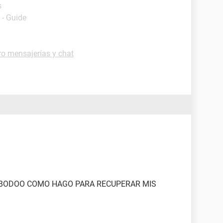
s
- Guide
ro mensajerías y chat
 BODOO COMO HAGO PARA RECUPERAR MIS