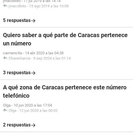
jmacolloto
-
17 jul 2019 a las 14:14
jmacolloto
-
15 ago 2019 a las 10:08
5 respuestas
Quiero saber a qué parte de Caracas pertenece
un número
carmencita
-
14 abr 2020 a las 04:38
ChaneGarcia
-
9 sep 2024 a las 01:14
3 respuestas
A qué zona de Caracas pertenece este número
telefónico
Olga
-
10 jun 2020 a las 17:04
Olga
-
12 jun 2020 a las 00:02
2 respuestas