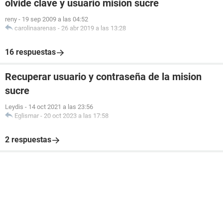
olvide clave y usuario mision sucre
reny
-
19 sep 2009 a las 04:52
carolinaarenas
-
26 abr 2019 a las 13:28
16 respuestas
Recuperar usuario y contraseña de la mision
sucre
Leydis
-
14 oct 2021 a las 23:56
Eglismar
-
20 oct 2023 a las 17:58
2 respuestas