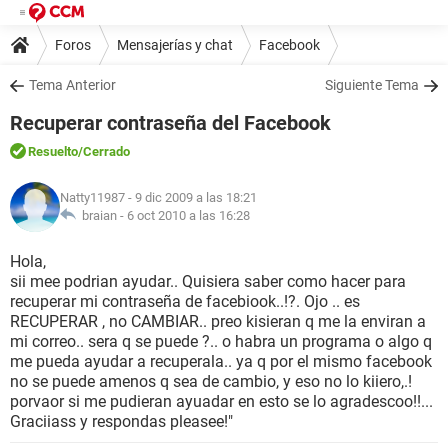
Foros
Mensajerías y chat
Facebook
Tema Anterior
Siguiente Tema
Recuperar contraseña del Facebook
Resuelto
/Cerrado
Natty11987
- 9 dic 2009 a las 18:21
braian -
6 oct 2010 a las 16:28
Hola,
sii mee podrian ayudar.. Quisiera saber como hacer para
recuperar mi contraseña de facebiook..!?. Ojo .. es
RECUPERAR , no CAMBIAR.. preo kisieran q me la enviran a
mi correo.. sera q se puede ?.. o habra un programa o algo q
me pueda ayudar a recuperala.. ya q por el mismo facebook
no se puede amenos q sea de cambio, y eso no lo kiiero,.!
porvaor si me pudieran ayuadar en esto se lo agradescoo!!...
Graciiass y respondas pleasee!"