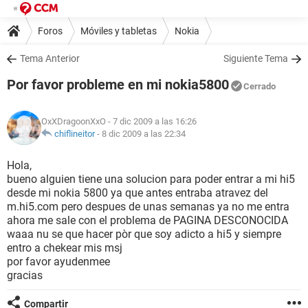
Foros
Móviles y tabletas
Nokia
Tema Anterior
Siguiente Tema
Por favor probleme en mi nokia5800
Cerrado
OxXDragoonXxO
- 7 dic 2009 a las 16:26
chiflineitor
-
8 dic 2009 a las 22:34
Hola,
bueno alguien tiene una solucion para poder entrar a mi hi5
desde mi nokia 5800 ya que antes entraba atravez del
m.hi5.com pero despues de unas semanas ya no me entra
ahora me sale con el problema de PAGINA DESCONOCIDA
waaa nu se que hacer pòr que soy adicto a hi5 y siempre
entro a chekear mis msj
por favor ayudenmee
gracias
Compartir