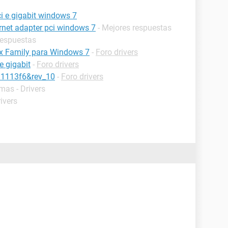
ci e gigabit windows 7
ernet adapter pci windows 7
- Mejores respuestas
respuestas
0x Family para Windows 7
-
Foro drivers
e gigabit
-
Foro drivers
11113f6&rev_10
-
Foro drivers
mas - Drivers
ivers