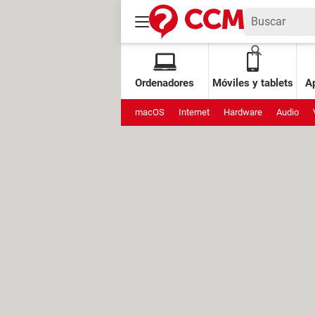
Ordenadores
Móviles y tablets
Ap
macOS
Internet
Hardware
Audio