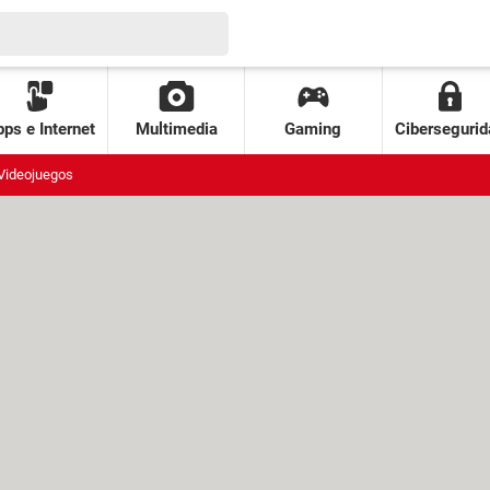
ps e Internet
Multimedia
Gaming
Cibersegurid
Videojuegos