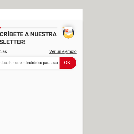
SCRÍBETE A NUESTRA
SLETTER!
cias
Ver un ejemplo