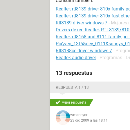
Consulta también:
Realtek rtl8139 driver 810x family p
Realtek rtl8139 driver 810x fast eth
Rtl8139 driver windows 7
- Mejores 
Drivers de red Realtek RTL8139/81
Realtek rtl8168 and 8111 family pci 
Pci\ven_13f6&dev_0111&subsys_0
Rtl8188ce driver windows 7
- Progra
Realtek audio driver
- Programas - Dr
13 respuestas
RESPUESTA 1 / 13
Mejor respuesta
wmannycr
23 dic 2009 a las 18:11