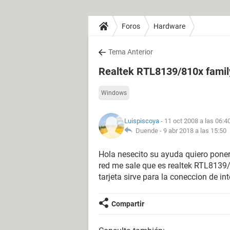
Foros
Hardware
Tema Anterior
Realtek RTL8139/810x family
Windows
Luispiscoya
- 11 oct 2008 a las 06:4
Duende -
9 abr 2018 a las 15:50
Hola nesecito su ayuda quiero poner 
red me sale que es realtek RTL8139/8
tarjeta sirve para la coneccion de i
Compartir