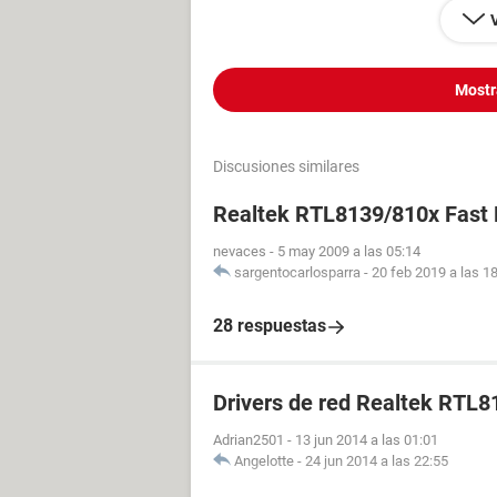
Mostr
Discusiones similares
Realtek RTL8139/810x Fast 
nevaces
-
5 may 2009 a las 05:14
sargentocarlosparra
-
20 feb 2019 a las 1
28 respuestas
Drivers de red Realtek RTL
Adrian2501
-
13 jun 2014 a las 01:01
Angelotte
-
24 jun 2014 a las 22:55