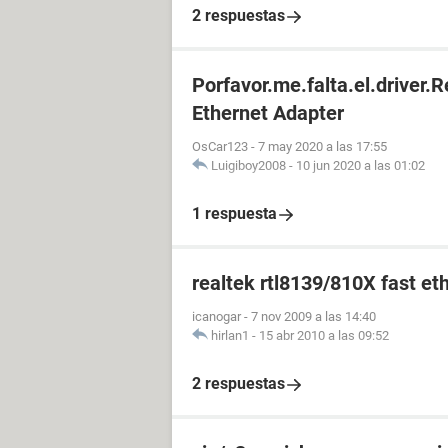
2 respuestas
Porfavor.me.falta.el.driver
Ethernet Adapter
OsCar123
-
7 may 2020 a las 17:55
Luigiboy2008
-
10 jun 2020 a las 01:02
1 respuesta
realtek rtl8139/810X fast et
icanogar
-
7 nov 2009 a las 14:40
hirlan1
-
15 abr 2010 a las 09:52
2 respuestas