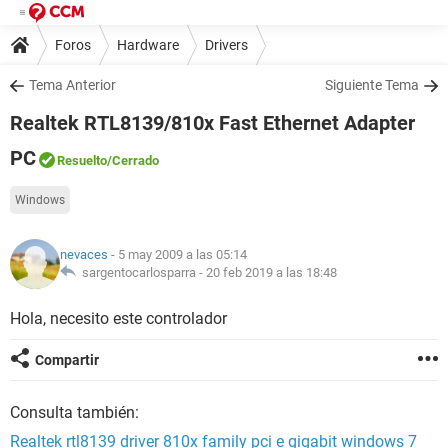
Foros
Hardware
Drivers
Tema Anterior
Siguiente Tema
Realtek RTL8139/810x Fast Ethernet Adapter
PC
Resuelto
/Cerrado
Windows
nevaces
- 5 may 2009 a las 05:14
sargentocarlosparra -
20 feb 2019 a las 18:48
Hola, necesito este controlador
Compartir
Consulta también:
Realtek rtl8139 driver 810x family pci e gigabit windows 7