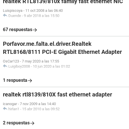
realtek RTL8139/810x family fast ethernet NIC
Luispiscoya
-
11 oct 2008 a las 06:40
Duende
-
9 abr 2018 a las 15:50
67 respuestas
Porfavor.me.falta.el.driver.Realtek
RTL8168/8111 PCI-E Gigabit Ethernet Adapter
OsCar123
-
7 may 2020 a las 17:55
Luigiboy2008
-
10 jun 2020 a las 01:02
1 respuesta
realtek rtl8139/810X fast ethernet adapter
icanogar
-
7 nov 2009 a las 14:40
hirlan1
-
15 abr 2010 a las 09:52
2 respuestas