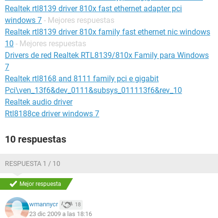
Realtek rtl8139 driver 810x fast ethernet adapter pci
windows 7
- Mejores respuestas
Realtek rtl8139 driver 810x family fast ethernet nic windows
10
- Mejores respuestas
Drivers de red Realtek RTL8139/810x Family para Windows
7
Realtek rtl8168 and 8111 family pci e gigabit
Pci\ven_13f6&dev_0111&subsys_011113f6&rev_10
Realtek audio driver
Rtl8188ce driver windows 7
10 respuestas
RESPUESTA 1 / 10
Mejor respuesta
wmannycr
18
23 dic 2009 a las 18:16