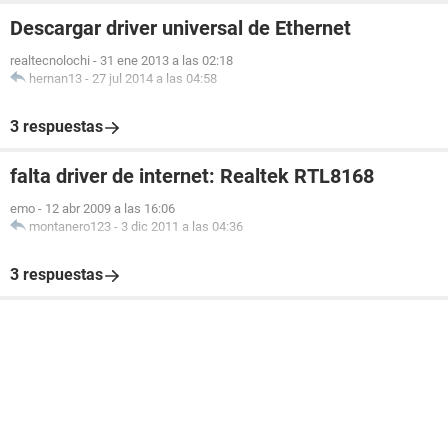
Descargar driver universal de Ethernet
realtecnolochi
-
31 ene 2013 a las 02:18
hernan13
-
27 jul 2014 a las 04:58
3 respuestas
falta driver de internet: Realtek RTL8168
emo
-
12 abr 2009 a las 16:06
montanero123
-
3 dic 2011 a las 04:36
3 respuestas