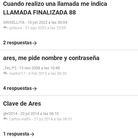
Cuando realizo una llamada me indica
LLAMADA FINALIZADA 88
GRISELLITA
-
10 jun 2022 a las 00:04
gslaura
-
21 ago 2022 a las 23:05
2 respuestas
ares, me pide nombre y contraseña
,,fer,,!!*]
-
15 nov 2008 a las 10:48
marlon17
-
6 feb 2013 a las 06:20
4 respuestas
Clave de Ares
ghr2014
-
20 jul 2014 a las 06:10
Carlos-vialfa
-
21 jul 2014 a las 06:01
1 respuesta