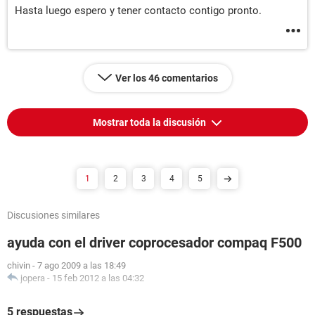
Hasta luego espero y tener contacto contigo pronto.
Ver los 46 comentarios
Mostrar toda la discusión
1
2
3
4
5
Discusiones similares
ayuda con el driver coprocesador compaq F500
chivin
-
7 ago 2009 a las 18:49
jopera
-
15 feb 2012 a las 04:32
5 respuestas