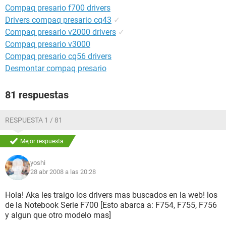
Compaq presario f700 drivers
Drivers compaq presario cq43
✓
Compaq presario v2000 drivers
✓
Compaq presario v3000
Compaq presario cq56 drivers
Desmontar compaq presario
81 respuestas
RESPUESTA 1 / 81
Mejor respuesta
yoshi
28 abr 2008 a las 20:28
Hola! Aka les traigo los drivers mas buscados en la web! los
de la Notebook Serie F700 [Esto abarca a: F754, F755, F756
y algun que otro modelo mas]