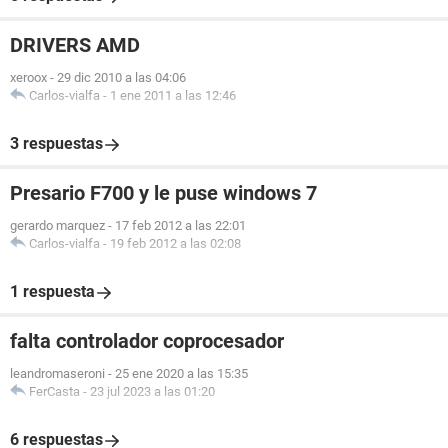
DRIVERS AMD
xeroox
-
29 dic 2010 a las 04:06
Carlos-vialfa
-
1 ene 2011 a las 12:46
3 respuestas
Presario F700 y le puse windows 7
gerardo marquez
-
17 feb 2012 a las 22:01
Carlos-vialfa
-
19 feb 2012 a las 02:08
1 respuesta
falta controlador coprocesador
leandromaseroni
-
25 ene 2020 a las 15:35
FerCasta
-
23 jul 2023 a las 01:20
6 respuestas