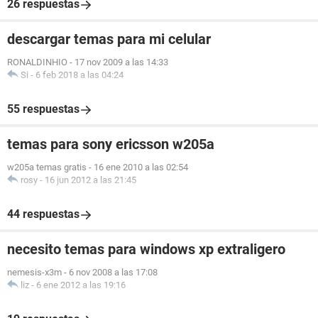
26 respuestas
descargar temas para mi celular
RONALDINHIO
-
17 nov 2009 a las 14:33
Si
-
6 feb 2018 a las 04:24
55 respuestas
temas para sony ericsson w205a
w205a temas gratis
-
16 ene 2010 a las 02:54
rosy
-
16 jun 2012 a las 21:45
44 respuestas
necesito temas para windows xp extraligero
nemesis-x3m
-
6 nov 2008 a las 17:08
liz
-
6 ene 2012 a las 19:16