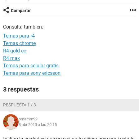
Compartir
Consulta también:
Temas para r4
Temas chrome
R4 gold cc
R4 max
Temas para celular gratis
Temas para sony ericsson
3 respuestas
RESPUESTA 1 / 3
omarhm99
3 abr 2010 a las 20:15
te digo la verdad es que no c si no te dijiera pero aqui esta la