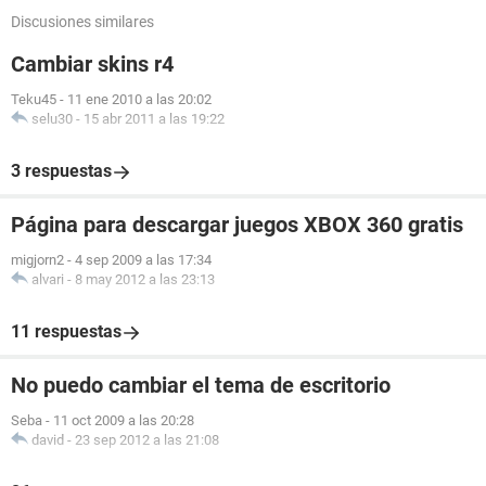
Discusiones similares
Cambiar skins r4
Teku45
-
11 ene 2010 a las 20:02
selu30
-
15 abr 2011 a las 19:22
3 respuestas
Página para descargar juegos XBOX 360 gratis
migjorn2
-
4 sep 2009 a las 17:34
alvari
-
8 may 2012 a las 23:13
11 respuestas
No puedo cambiar el tema de escritorio
Seba
-
11 oct 2009 a las 20:28
david
-
23 sep 2012 a las 21:08