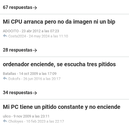
67 respuestas
Mi CPU arranca pero no da imagen ni un bip
ADOCITO
-
23 abr 2012 a las 07:23
Costa2024
-
24 may 2024 a las 11:10
28 respuestas
ordenador enciende, se escucha tres pitidos
Batallas
-
14 oct 2009 a las 17:09
Dokofs
-
26 jun 2016 a las 20:17
34 respuestas
Mi PC tiene un pitido constante y no enciende
ulico
-
9 nov 2009 a las 23:11
Choloyes
-
10 feb 2023 a las 22:17