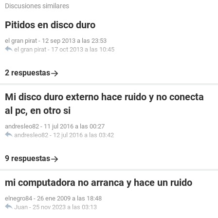
Discusiones similares
Pitidos en disco duro
el gran pirat
-
12 sep 2013 a las 23:53
el gran pirat
-
17 oct 2013 a las 10:45
2 respuestas
Mi disco duro externo hace ruido y no conecta
al pc, en otro si
andresleo82
-
11 jul 2016 a las 00:27
andresleo82
-
12 jul 2016 a las 03:42
9 respuestas
mi computadora no arranca y hace un ruido
elnegro84
-
26 ene 2009 a las 18:48
Juan
-
25 nov 2023 a las 03:13