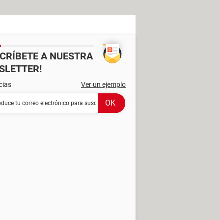
SCRÍBETE A NUESTRA
SLETTER!
cias
Ver un ejemplo