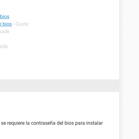
bios
e bios
- Guide
Guide
uide
 requiere la contraseña del bios para instalar