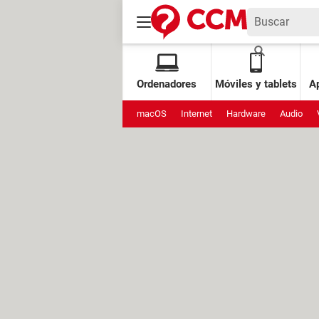
Ordenadores
Móviles y tablets
Ap
macOS
Internet
Hardware
Audio