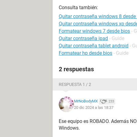
Consulta también:
Quitar contraseña windows 8 desde 
Quitar contraseña windows xp desd
Formatear windows 7 desde bios
- 
Quitar contraseña ipad
- Guide
Quitar contraseña tablet android
- G
Formatear hp desde bios
- Guide
2 respuestas
RESPUESTA 1 / 2
MrNoBodyMX
233
20 dic 2024 a las 18:37
Ese equipo es ROBADO. Además NO se
Windows.