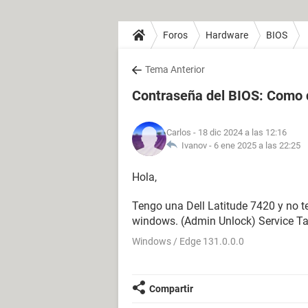
Foros
Hardware
BIOS
Tema Anterior
Contraseña del BIOS: Como q
Carlos
- 18 dic 2024 a las 12:16
Ivanov -
6 ene 2025 a las 22:25
Hola,
Tengo una Dell Latitude 7420 y no t
windows. (Admin Unlock) Service 
Windows / Edge 131.0.0.0
Compartir