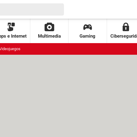
ps e Internet
Multimedia
Gaming
Cibersegurid
Videojuegos