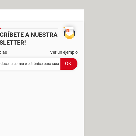
SCRÍBETE A NUESTRA
SLETTER!
cias
Ver un ejemplo