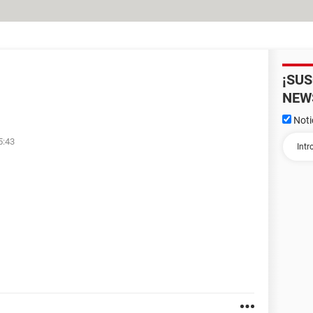
¡SU
NEW
Noti
5:43