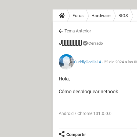
Foros
Hardware
BIOS
Tema Anterior
Jjjjjjjjjjjjjj
Cerrado
CuddlyGorilla14
- 22 dic 2024 a las 0
Hola,
Cómo desbloquear netbook
Android / Chrome 131.0.0.0
Compartir