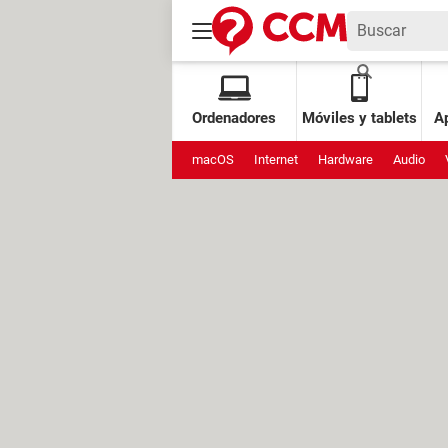
Ordenadores
Móviles y tablets
Ap
macOS
Internet
Hardware
Audio