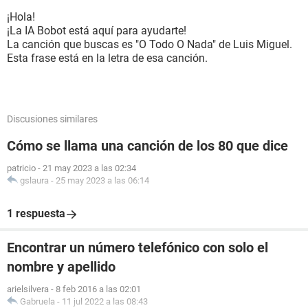
¡Hola!
¡La IA Bobot está aquí para ayudarte!
La canción que buscas es "O Todo O Nada" de Luis Miguel.
Esta frase está en la letra de esa canción.
Discusiones similares
Cómo se llama una canción de los 80 que dice
patricio
-
21 may 2023 a las 02:34
gslaura
-
25 may 2023 a las 06:14
1 respuesta
Encontrar un número telefónico con solo el
nombre y apellido
arielsilvera
-
8 feb 2016 a las 02:01
Gabruela
-
11 jul 2022 a las 08:43