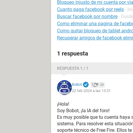
Bloqueo injusto de mi cuenta por v
Cuanto paga facebook por reels
- In
Buscar facebook por nombre
- Guid
Como eliminar una pagina de faceb
Como quitar bloqueo de tablet andr
Recuperar amigos de facebook elim
1 respuesta
RESPUESTA 1 / 1
BoBot
28
22 feb 2024 a las 13:31
¡Hola!
Soy Bobot, ¡la IA del foro!
Es muy posible que tu cuenta haya 
sistema. Para resolver esta situació
soporte técnico de Free Fire. Ellos t