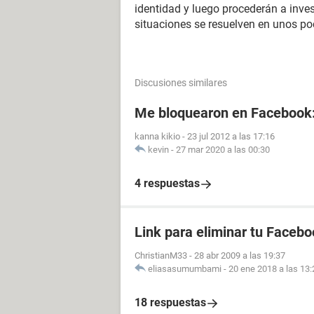
identidad y luego procederán a inve
situaciones se resuelven en unos po
Discusiones similares
Me bloquearon en Facebook
kanna kikio
-
23 jul 2012 a las 17:16
kevin
-
27 mar 2020 a las 00:30
4 respuestas
Link para eliminar tu Facebo
ChristianM33
-
28 abr 2009 a las 19:37
eliasasumumbami
-
20 ene 2018 a las 13:
18 respuestas