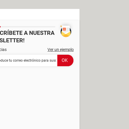
SCRÍBETE A NUESTRA
SLETTER!
cias
Ver un ejemplo