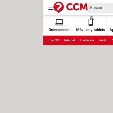
Ordenadores
Móviles y tablets
Ap
macOS
Internet
Hardware
Audio