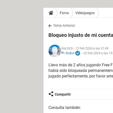
Foros
Videojuegos
Tema Anterior
Bloqueo injusto de mi cuent
VALDES
- 12 feb 2024 a las 21:49
BoBot
-
22 feb 2024 a las 13
Llevo más de 2 años jugando Free Fir
había sido bloqueada permanentement
jugado perfectamente, por favor arre
Compartir
Consulta también: