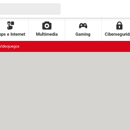
ps e Internet
Multimedia
Gaming
Cibersegurid
Videojuegos