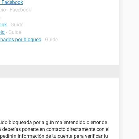
ía Facebook
icio - Facebook
e
ook
- Guide
oid
- Guide
inados por bloqueo
- Guide
sido bloqueada por algún malentendido o error de
n deberías ponerte en contacto directamente con el
e pedirán información de tu cuenta para verificar tu