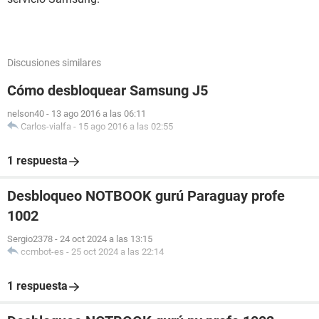
Discusiones similares
Cómo desbloquear Samsung J5
nelson40
-
13 ago 2016 a las 06:11
Carlos-vialfa
-
15 ago 2016 a las 02:55
1 respuesta
Desbloqueo NOTBOOK gurú Paraguay profe
1002
Sergio2378
-
24 oct 2024 a las 13:15
ccmbot-es
-
25 oct 2024 a las 22:14
1 respuesta