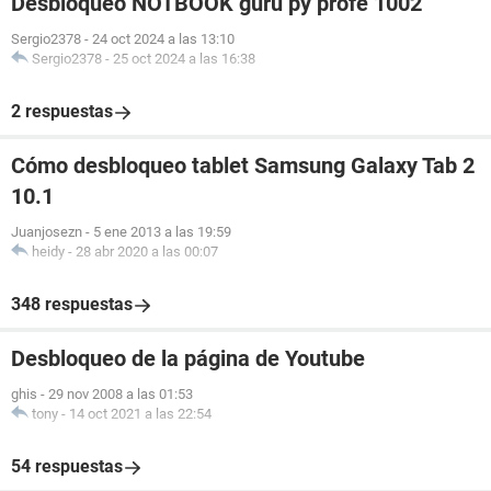
Desbloqueo NOTBOOK gurú py profe 1002
Sergio2378
-
24 oct 2024 a las 13:10
Sergio2378
-
25 oct 2024 a las 16:38
2 respuestas
Cómo desbloqueo tablet Samsung Galaxy Tab 2
10.1
Juanjosezn
-
5 ene 2013 a las 19:59
heidy
-
28 abr 2020 a las 00:07
348 respuestas
Desbloqueo de la página de Youtube
ghis
-
29 nov 2008 a las 01:53
tony
-
14 oct 2021 a las 22:54
54 respuestas