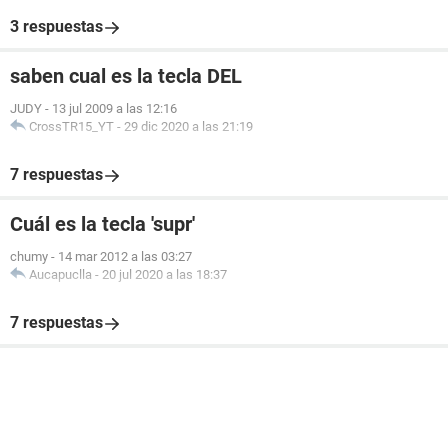
3 respuestas
saben cual es la tecla DEL
JUDY
-
13 jul 2009 a las 12:16
CrossTR15_YT
-
29 dic 2020 a las 21:19
7 respuestas
Cuál es la tecla 'supr'
chumy
-
14 mar 2012 a las 03:27
Aucapuclla
-
20 jul 2020 a las 18:37
7 respuestas