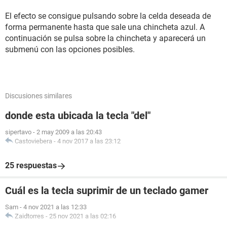
El efecto se consigue pulsando sobre la celda deseada de
forma permanente hasta que sale una chincheta azul. A
continuación se pulsa sobre la chincheta y aparecerá un
submenú con las opciones posibles.
Discusiones similares
donde esta ubicada la tecla "del"
sipertavo
-
2 may 2009 a las 20:43
Castoviebera
-
4 nov 2017 a las 23:12
25 respuestas
Cuál es la tecla suprimir de un teclado gamer
Sam
-
4 nov 2021 a las 12:33
Zaidtorres
-
25 nov 2021 a las 02:16