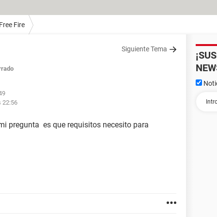
Free Fire
Siguiente Tema
¡SU
NEW
rrado
Noti
49
s 22:56
i pregunta es que requisitos necesito para