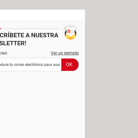
SCRÍBETE A NUESTRA
SLETTER!
cias
Ver un ejemplo