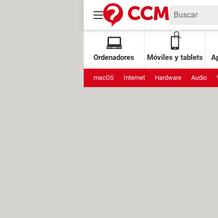
Ordenadores
Móviles y tablets
Ap
macOS
Internet
Hardware
Audio