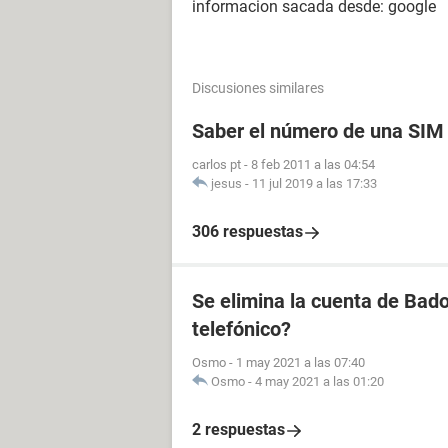
informacion sacada desde: google
Discusiones similares
Saber el número de una SIM
carlos pt
-
8 feb 2011 a las 04:54
jesus
-
11 jul 2019 a las 17:33
306 respuestas
Se elimina la cuenta de Bado
telefónico?
Osmo
-
1 may 2021 a las 07:40
Osmo
-
4 may 2021 a las 01:20
2 respuestas