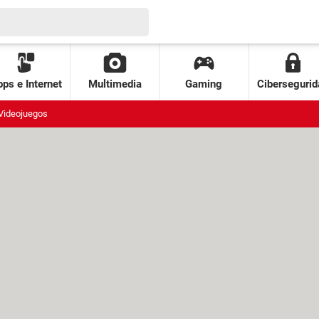
ps e Internet
Multimedia
Gaming
Cibersegurid
Videojuegos