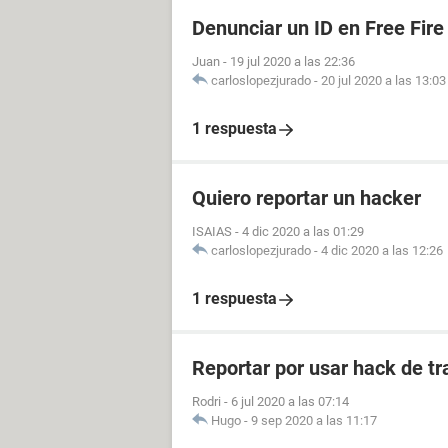
Denunciar un ID en Free Fire
Juan
-
19 jul 2020 a las 22:36
carloslopezjurado
-
20 jul 2020 a las 13:03
1 respuesta
Quiero reportar un hacker
ISAIAS
-
4 dic 2020 a las 01:29
carloslopezjurado
-
4 dic 2020 a las 12:26
1 respuesta
Reportar por usar hack de tr
Rodri
-
6 jul 2020 a las 07:14
Hugo
-
9 sep 2020 a las 11:17