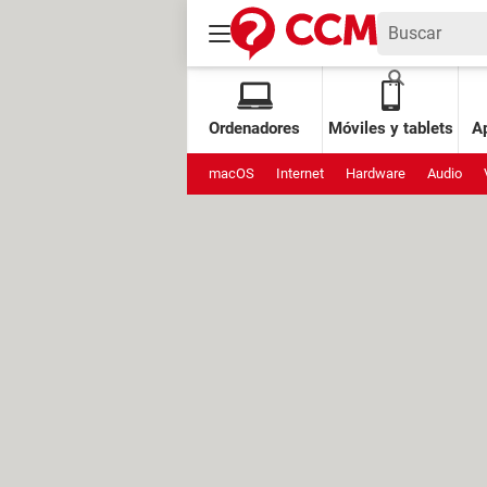
Ordenadores
Móviles y tablets
Ap
macOS
Internet
Hardware
Audio