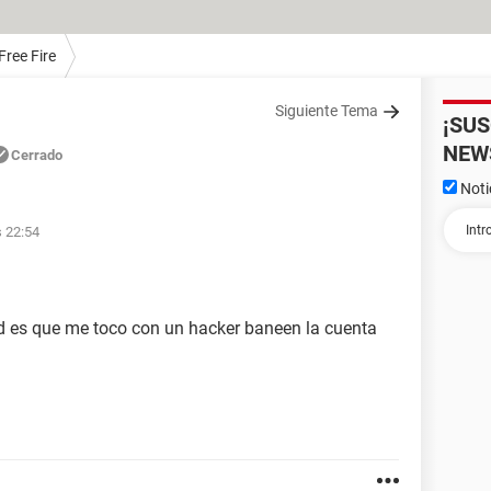
Free Fire
Siguiente Tema
¡SU
NEW
Cerrado
Noti
s 22:54
d es que me toco con un hacker baneen la cuenta