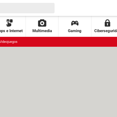
ps e Internet
Multimedia
Gaming
Cibersegurid
Videojuegos