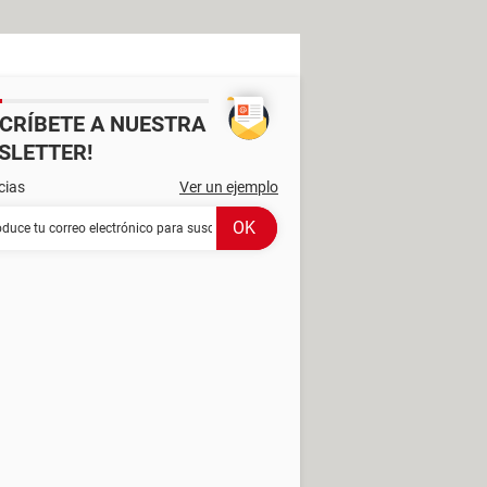
SCRÍBETE A NUESTRA
SLETTER!
cias
Ver un ejemplo