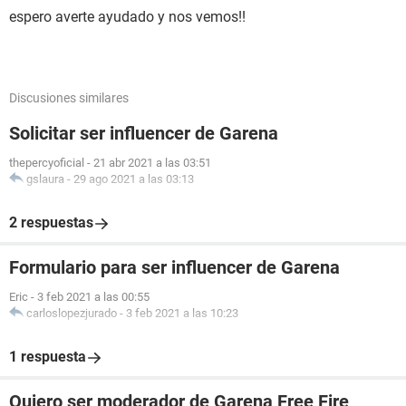
espero averte ayudado y nos vemos!!
Discusiones similares
Solicitar ser influencer de Garena
thepercyoficial
-
21 abr 2021 a las 03:51
gslaura
-
29 ago 2021 a las 03:13
2 respuestas
Formulario para ser influencer de Garena
Eric
-
3 feb 2021 a las 00:55
carloslopezjurado
-
3 feb 2021 a las 10:23
1 respuesta
Quiero ser moderador de Garena Free Fire