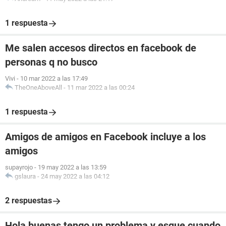
1 respuesta
Me salen accesos directos en facebook de
personas q no busco
Vivi
-
10 mar 2022 a las 17:49
TheOneAboveAll
-
11 mar 2022 a las 00:24
1 respuesta
Amigos de amigos en Facebook incluye a los
amigos
supayrojo
-
19 may 2022 a las 13:59
gslaura
-
24 may 2022 a las 04:12
2 respuestas
Hola buenas tengo un problema y esque cuando