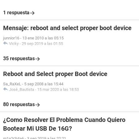
1 respuesta
Mensaje: reboot and select proper boot device
junnior16
-
13 ene 2010 a las 05:15
Vicky
-
29 sep 2019 a las 01:55
35 respuestas
Reboot and Select proper Boot device
Sa_RaXeL
-
5 sep 2008 a las 15:44
José_Bautista
-
15 mar 2020 a las 18:53
80 respuestas
¿Como Resolver El Problema Cuando Quiero
Bootear Mi USB De 16G?
m1a2r3i4a6
-
3 sep 2019 a las 22:21