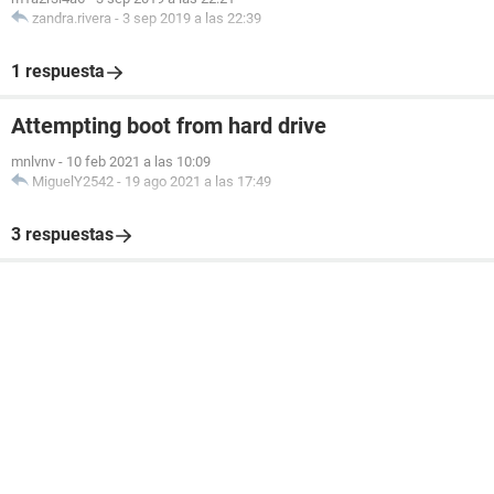
zandra.rivera
-
3 sep 2019 a las 22:39
1 respuesta
Attempting boot from hard drive
mnlvnv
-
10 feb 2021 a las 10:09
MiguelY2542
-
19 ago 2021 a las 17:49
3 respuestas