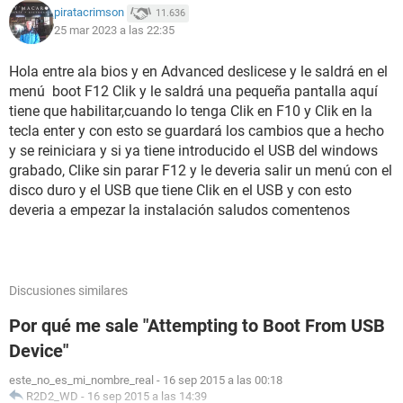
piratacrimson
11.636
25 mar 2023 a las 22:35
Hola entre ala bios y en Advanced deslicese y le saldrá en el
menú boot F12 Clik y le saldrá una pequeña pantalla aquí
tiene que habilitar,cuando lo tenga Clik en F10 y Clik en la
tecla enter y con esto se guardará los cambios que a hecho
y se reiniciara y si ya tiene introducido el USB del windows
grabado, Clike sin parar F12 y le deveria salir un menú con el
disco duro y el USB que tiene Clik en el USB y con esto
deveria a empezar la instalación saludos comentenos
Discusiones similares
Por qué me sale "Attempting to Boot From USB
Device"
este_no_es_mi_nombre_real
-
16 sep 2015 a las 00:18
R2D2_WD
-
16 sep 2015 a las 14:39