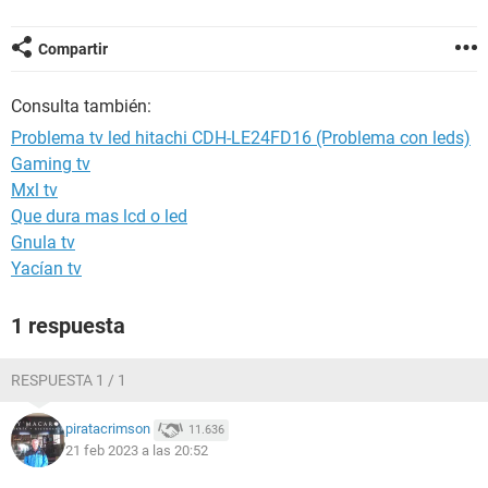
Compartir
Consulta también:
Problema tv led hitachi CDH-LE24FD16 (Problema con leds)
Gaming tv
Mxl tv
Que dura mas lcd o led
Gnula tv
Yacían tv
1 respuesta
RESPUESTA 1 / 1
piratacrimson
11.636
21 feb 2023 a las 20:52