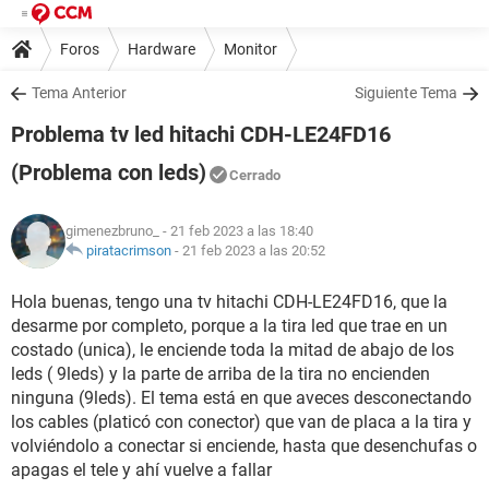
Foros
Hardware
Monitor
Tema Anterior
Siguiente Tema
Problema tv led hitachi CDH-LE24FD16
(Problema con leds)
Cerrado
gimenezbruno_
- 21 feb 2023 a las 18:40
piratacrimson
-
21 feb 2023 a las 20:52
Hola buenas, tengo una tv hitachi CDH-LE24FD16, que la
desarme por completo, porque a la tira led que trae en un
costado (unica), le enciende toda la mitad de abajo de los
leds ( 9leds) y la parte de arriba de la tira no encienden
ninguna (9leds). El tema está en que aveces desconectando
los cables (platicó con conector) que van de placa a la tira y
volviéndolo a conectar si enciende, hasta que desenchufas o
apagas el tele y ahí vuelve a fallar