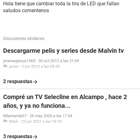
Hola tiene que cambiar toda la tira de LED que fallan
saludos comentenos
Discusiones similares
Descargarme pelis y series desde Malvin tv
jimenezjesus1965
-
30 oct 2012 a las 21:09
javier
-
3 jun 2013 a las 05:45
2 respuestas
Compré un TV Selecline en Alcampo , hace 2
años, y ya no funciona...
lililamonda57
-
26 may 2020 a las 17:34
Mark
-
23 jun 2021 a las 16:19
3 respuestas