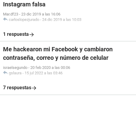
Instagram falsa
Mar.df23
-
23 dic 2019 a las 16:06
carloslopezjurado
-
24 dic 2019 a las 10:03
1 respuesta
Me hackearon mi Facebook y cambiaron
contraseña, correo y número de celular
israelsegundo
-
20 feb 2020 a las 00:06
gslaura
-
15 jul 2022 a las 03:46
7 respuestas