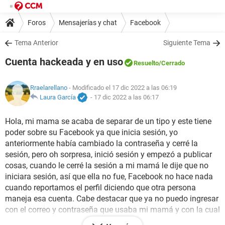
Foros
Mensajerías y chat
Facebook
Tema Anterior
Siguiente Tema
Cuenta hackeada y en uso
Resuelto
/Cerrado
Rraelarellano
- Modificado el 17 dic 2022 a las 06:19
Laura García
-
17 dic 2022 a las 06:17
Hola, mi mama se acaba de separar de un tipo y este tiene
poder sobre su Facebook ya que inicia sesión, yo
anteriormente había cambiado la contraseña y cerré la
sesión, pero oh sorpresa, inició sesión y empezó a publicar
cosas, cuando le cerré la sesión a mi mamá le dije que no
iniciara sesión, así que ella no fue, Facebook no hace nada
cuando reportamos el perfil diciendo que otra persona
maneja esa cuenta. Cabe destacar que ya no puedo ingresar
con el correo y contraseña que usaba mi mamá y con la cual
había podido ingresar hace horas y cambiar la contraseña.