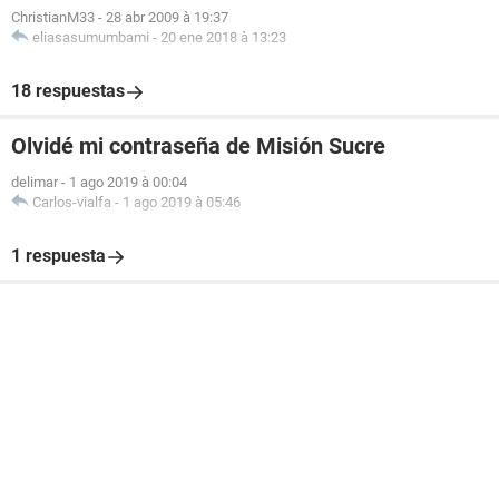
ChristianM33
-
28 abr 2009 à 19:37
eliasasumumbami
-
20 ene 2018 à 13:23
18 respuestas
Olvidé mi contraseña de Misión Sucre
delimar
-
1 ago 2019 à 00:04
Carlos-vialfa
-
1 ago 2019 à 05:46
1 respuesta