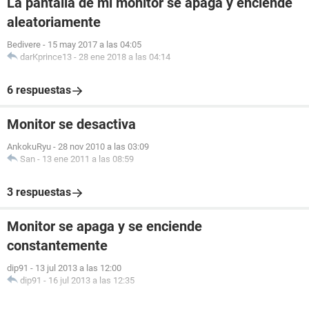
La pantalla de mi monitor se apaga y enciende
aleatoriamente
Bedivere
-
15 may 2017 a las 04:05
darKprince13
-
28 ene 2018 a las 04:14
6 respuestas
Monitor se desactiva
AnkokuRyu
-
28 nov 2010 a las 03:09
San
-
13 ene 2011 a las 08:59
3 respuestas
Monitor se apaga y se enciende
constantemente
dip91
-
13 jul 2013 a las 12:00
dip91
-
16 jul 2013 a las 12:35