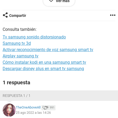
Ver más
Asique tengo los dos , con el mismo problema
Alguien me puede dar alguna repuesta al problema??
Compartir
Consulta también:
Android / Chrome 104.0.0.0
Tv samsung sonido distorsionado
Samsung tv 3d
Activar reconocimiento de voz samsung smart tv
Airplay samsung tv
Cómo instalar kodi en una samsung smart tv
Descargar disney plus en smart tv samsung
1 respuesta
RESPUESTA 1 / 1
TheOneAboveAll
991
25 ago 2022 a las 14:26