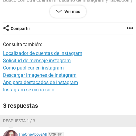
Busco con otra cuenta mi usuario de instagram y facebook y
no aparece.
Ver más
Me han eliminado las cuentas?
Compartir
Windows / Chrome 104.0.0.0
Consulta también:
Localizador de cuentas de instagram
Solicitud de mensaje instagram
Como publicar en instagram
Descargar imagenes de instagram
App para destacados de instagram
Instagram se cierra solo
3 respuestas
RESPUESTA 1 / 3
TheOneAboveAll
991