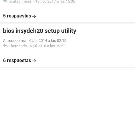
piratacrimson
-
13 nov 2017 a las 15:05
5 respuestas
bios insydeh20 setup utility
Alfredocorrea
-
6 abr 2014 a las 02:15
Fhernando
-
6 jul 2016 a las 19:53
6 respuestas