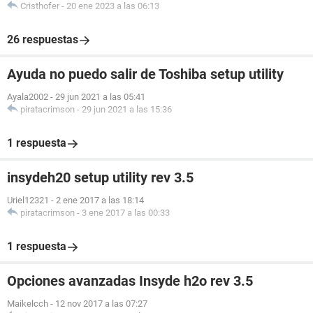
Cristhofer
-
20 ene 2023 a las 06:13
26 respuestas
Ayuda no puedo salir de Toshiba setup utility
Ayala2002
-
29 jun 2021 a las 05:41
piratacrimson
-
29 jun 2021 a las 15:36
1 respuesta
insydeh20 setup utility rev 3.5
Uriel12321
-
2 ene 2017 a las 18:14
piratacrimson
-
3 ene 2017 a las 00:33
1 respuesta
Opciones avanzadas Insyde h2o rev 3.5
Maikelcch
-
12 nov 2017 a las 07:27