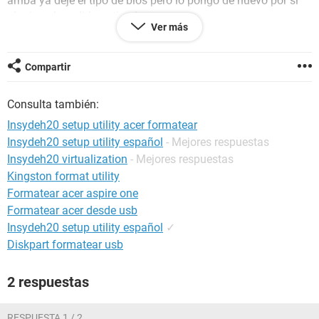
arriba ya deje el tipo de bios pero lo pongo de nuevo por si
alguien ah podido activarla
Ver más
InsydeH20 rev3.7
Compartir
1.20
Windows / Yandex 22.7.2.899
Consulta también:
Insydeh20 setup utility acer formatear
Insydeh20 setup utility español
- Mejores respuestas
Insydeh20 virtualization
- Mejores respuestas
Kingston format utility
Formatear acer aspire one
Formatear acer desde usb
Insydeh20 setup utility español
✓
Diskpart formatear usb
2 respuestas
RESPUESTA 1 / 2