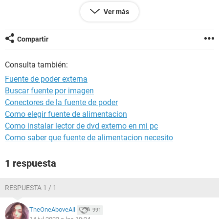
Ver más
La fuente de poder EVGA la compre ya que la GPU requiere
alimentación extra de 6 pines. Mi pregunta es: ¿Puedo dejar
mi antigua fuente alimentando toda la motherboard y la
Compartir
EVGA únicamente que alimente la GPU?, es decir conectar la
fuente EVGA y únicamente utilizar el cable de 6 pines. No me
Consulta también:
interesa unir ambas fuentes, tenerlas independientes.
Fuente de poder externa
Buscar fuente por imagen
Conectores de la fuente de poder
Como elegir fuente de alimentacion
Como instalar lector de dvd externo en mi pc
Como saber que fuente de alimentacion necesito
1 respuesta
RESPUESTA 1 / 1
TheOneAboveAll
991