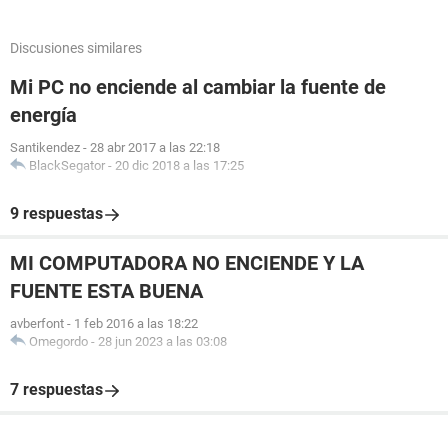
Discusiones similares
Mi PC no enciende al cambiar la fuente de
energía
Santikendez
-
28 abr 2017 a las 22:18
BlackSegator
-
20 dic 2018 a las 17:25
9 respuestas
MI COMPUTADORA NO ENCIENDE Y LA
FUENTE ESTA BUENA
avberfont
-
1 feb 2016 a las 18:22
Omegordo
-
28 jun 2023 a las 03:08
7 respuestas