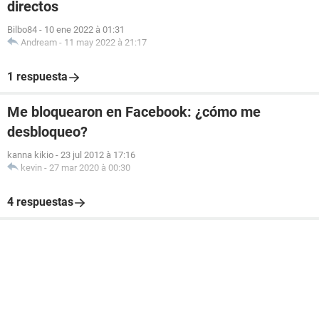
directos
Bilbo84
-
10 ene 2022 à 01:31
Andream
-
11 may 2022 à 21:17
1 respuesta
Me bloquearon en Facebook: ¿cómo me
desbloqueo?
kanna kikio
-
23 jul 2012 à 17:16
kevin
-
27 mar 2020 à 00:30
4 respuestas