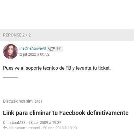
RÉPONSE 2 / 2
TheOneAboveAll
991
12 jul 2022 à 00:52
Pues ve al soporte tecnico de FB y levanta tu ticket.
Discusiones similares
Link para eliminar tu Facebook definitivamente
ChristianM33
-
28 abr 2009 à 19:37
eliasasumumbami
-
20 ene 2018 à 13:23