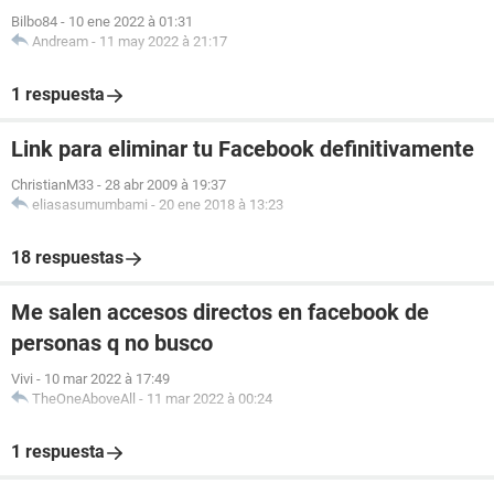
Bilbo84
-
10 ene 2022 à 01:31
Andream
-
11 may 2022 à 21:17
1 respuesta
Link para eliminar tu Facebook definitivamente
ChristianM33
-
28 abr 2009 à 19:37
eliasasumumbami
-
20 ene 2018 à 13:23
18 respuestas
Me salen accesos directos en facebook de
personas q no busco
Vivi
-
10 mar 2022 à 17:49
TheOneAboveAll
-
11 mar 2022 à 00:24
1 respuesta