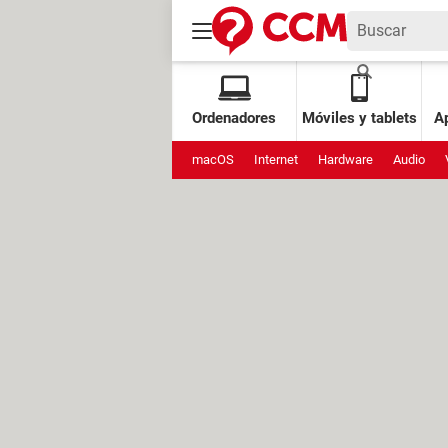
Ordenadores
Móviles y tablets
Ap
macOS
Internet
Hardware
Audio