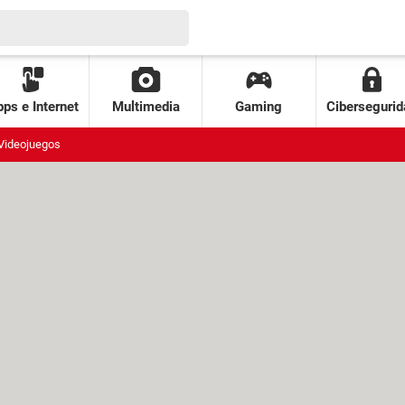
ps e Internet
Multimedia
Gaming
Cibersegurid
Videojuegos