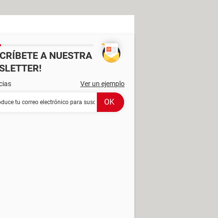
SCRÍBETE A NUESTRA
SLETTER!
cias
Ver un ejemplo