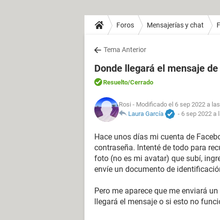
Foros
Mensajerías y chat
Tema Anterior
Donde llegará el mensaje de
Resuelto
/Cerrado
Rosi
- Modificado el 6 sep 2022 a la
Laura García
-
6 sep 2022 a 
Hace unos días mi cuenta de Facebo
contraseña. Intenté de todo para re
foto (no es mi avatar) que subí, ing
envíe un documento de identificació
Pero me aparece que me enviará un 
llegará el mensaje o si esto no func