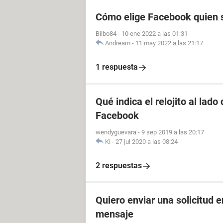
Cómo elige Facebook quien s
Bilbo84
-
10 ene 2022 a las 01:31
Andream
-
11 may 2022 a las 21:17
1 respuesta
Qué indica el relojito al lad
Facebook
wendyguevara
-
9 sep 2019 a las 20:17
Ki
-
27 jul 2020 a las 08:24
2 respuestas
Quiero enviar una solicitud 
mensaje