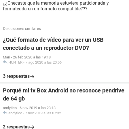
¿¿Checaste que la memoria estuviera particionada y
formateada en un formato compatible???
Discusiones similares
¿Qué formato de vídeo para ver un USB
conectado a un reproductor DVD?
Mari
-
26 feb 2020 a las 19:18
HUNTER
-
7 ago 2020 a las 20:56
3 respuestas
Porqué mi tv Box Android no reconoce pendrive
de 64 gb
andytico
-
6 nov 2019 a las 23:13
andytico
-
7 nov 2019 a las 07:32
2 respuestas