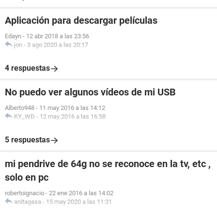
Aplicación para descargar películas
Edayn
-
12 abr 2018 a las 23:56
jon
-
3 ago 2020 a las 20:17
4 respuestas
No puedo ver algunos vídeos de mi USB
Alberto948
-
11 may 2016 a las 14:12
KY_WD
-
12 may 2016 a las 16:58
5 respuestas
mi pendrive de 64g no se reconoce en la tv, etc ,
solo en pc
robertoignacio
-
22 ene 2016 a las 14:02
anitagasa
-
15 may 2020 a las 11:31